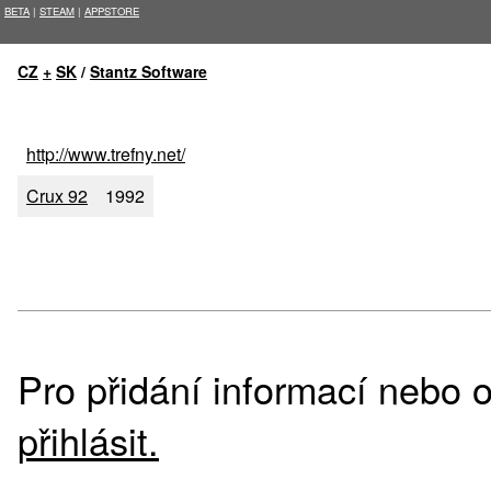
BETA
|
STEAM
|
APPSTORE
CZ
+
SK
/
Stantz Software
http://www.trefny.net/
Crux 92
1992
Pro přidání informací nebo o
přihlásit.